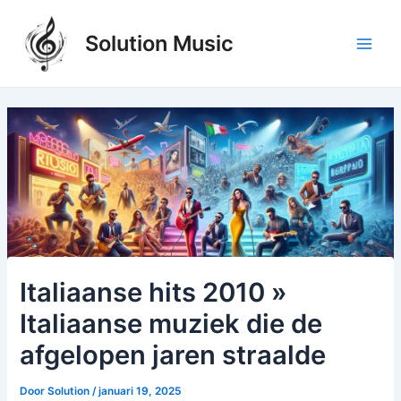
Ga
naar
Solution Music
de
Main
inhoud
Men
Italiaanse hits 2010 »
Italiaanse muziek die de
afgelopen jaren straalde
Door
Solution
/
januari 19, 2025