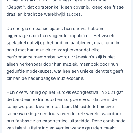
zowel fans als critici. Hun meest bekende nummer
“
Beggin’
“, dat oorspronkelijk een cover is, kreeg een frisse
draai en bracht ze wereldwijd succes.
De energie en passie tijdens hun shows hebben
bijgedragen aan hun stijgende populariteit. Het visuele
spektakel dat zij op het podium aanbieden, gaat hand in
hand met hun muziek en zorgt ervoor dat elke
performance memorabel wordt. Måneskin’s stijl is niet
alleen herkenbaar door hun muziek, maar ook door hun
gedurfde modekeuzes, wat hen een unieke identiteit geeft
binnen de hedendaagse muziekscene.
Hun overwinning op het Eurovisiesongfestival in 2021 gaf
de band een extra boost en zorgde ervoor dat ze in de
schijnwerpers kwamen te staan. Dit leidde tot nieuwe
samenwerkingen en tours over de hele wereld, waardoor
hun fanbase zich exponentieel uitbreidde. Deze combinatie
van talent, uitstraling en vernieuwende geluiden maakt