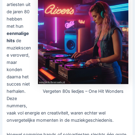
artiesten uit
de jaren 80
hebben
met hun
eenmalige
hits
de
muziekscen
e veroverd,
maar
konden
daarna het
succes niet
Vergeten 80s liedjes – One Hit Wonders
herhalen.
Deze
nummers,
vaak vol energie en creativiteit, waren echter wel
onvergetelijke momenten in de muziekgeschiedenis.
Hoewel sommige bands of soloartiesten slechts één grote