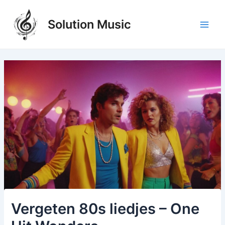
Ga
naar
Solution Music
de
Main
inhoud
Men
Vergeten 80s liedjes – One