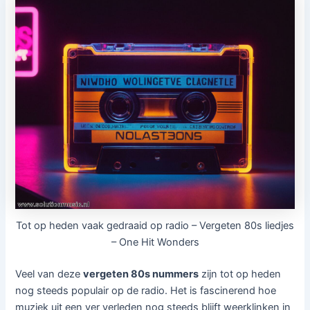
Tot op heden vaak gedraaid op radio – Vergeten 80s liedjes
– One Hit Wonders
Veel van deze
vergeten 80s nummers
zijn tot op heden
nog steeds populair op de radio. Het is fascinerend hoe
muziek uit een ver verleden nog steeds blijft weerklinken in