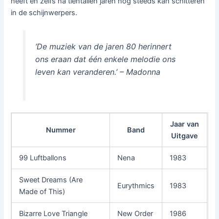
heeft en zelfs na tientallen jaren nog steeds kan schitteren
in de schijnwerpers.
‘De muziek van de jaren 80 herinnert
ons eraan dat één enkele melodie ons
leven kan veranderen.’ – Madonna
Jaar van
Nummer
Band
Uitgave
99 Luftballons
Nena
1983
Sweet Dreams (Are
Eurythmics
1983
Made of This)
Bizarre Love Triangle
New Order
1986